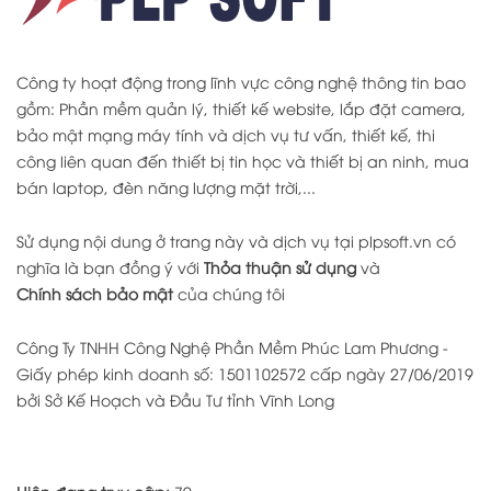
Công ty hoạt động trong lĩnh vực công nghệ thông tin bao
gồm: Phần mềm quản lý, thiết kế website, lắp đặt camera,
bảo mật mạng máy tính và dịch vụ tư vấn, thiết kế, thi
công liên quan đến thiết bị tin học và thiết bị an ninh, mua
bán laptop, đèn năng lượng mặt trời,...
Sử dụng nội dung ở trang này và dịch vụ tại plpsoft.vn có
nghĩa là bạn đồng ý với
Thỏa thuận sử dụng
và
Chính sách bảo mật
của chúng tôi
Công Ty TNHH Công Nghệ Phần Mềm Phúc Lam Phương -
Giấy phép kinh doanh số: 1501102572 cấp ngày 27/06/2019
bởi Sở Kế Hoạch và Đầu Tư tỉnh Vĩnh Long