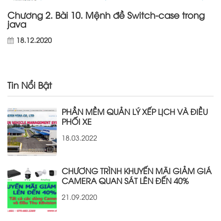
Chương 2. Bài 10. Mệnh đề Switch-case trong
java
18.12.2020
Tin Nổi Bật
PHẦN MỀM QUẢN LÝ XẾP LỊCH VÀ ĐIỀU
PHỐI XE
18.03.2022
CHƯƠNG TRÌNH KHUYẾN MÃI GIẢM GIÁ
CAMERA QUAN SÁT LÊN ĐẾN 40%
21.09.2020