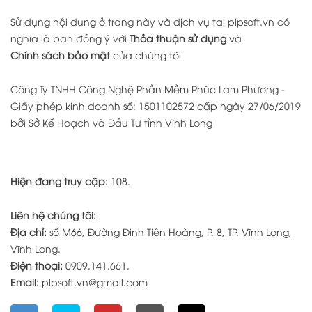
Sử dụng nội dung ở trang này và dịch vụ tại plpsoft.vn có
nghĩa là bạn đồng ý với
Thỏa thuận sử dụng
và
Chính sách bảo mật
của chúng tôi
Công Ty TNHH Công Nghệ Phần Mềm Phúc Lam Phương -
Giấy phép kinh doanh số: 1501102572 cấp ngày 27/06/2019
bởi Sở Kế Hoạch và Đầu Tư tỉnh Vĩnh Long
Hiện đang truy cập:
108.
Liên hệ chúng tôi:
Địa chỉ:
số M66, Đường Đinh Tiên Hoàng, P. 8, TP. Vĩnh Long,
Vĩnh Long.
Điện thoại:
0909.141.661.
Email:
plpsoft.vn@gmail.com