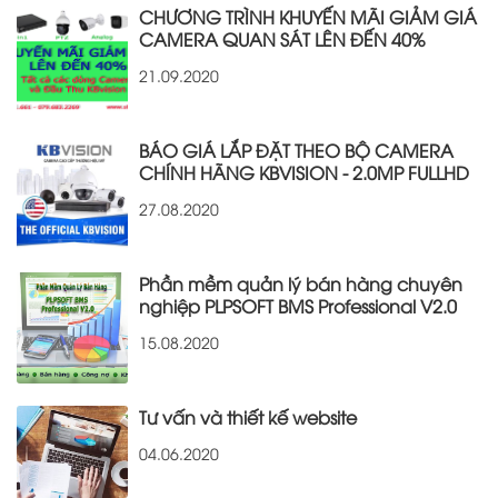
CHƯƠNG TRÌNH KHUYẾN MÃI GIẢM GIÁ
CAMERA QUAN SÁT LÊN ĐẾN 40%
21.09.2020
BÁO GIÁ LẮP ĐẶT THEO BỘ CAMERA
CHÍNH HÃNG KBVISION - 2.0MP FULLHD
27.08.2020
Phần mềm quản lý bán hàng chuyên
nghiệp PLPSOFT BMS Professional V2.0
15.08.2020
Tư vấn và thiết kế website
04.06.2020