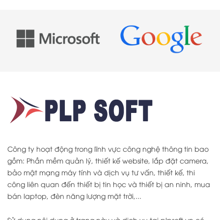
Công ty hoạt động trong lĩnh vực công nghệ thông tin bao
gồm: Phần mềm quản lý, thiết kế website, lắp đặt camera,
bảo mật mạng máy tính và dịch vụ tư vấn, thiết kế, thi
công liên quan đến thiết bị tin học và thiết bị an ninh, mua
bán laptop, đèn năng lượng mặt trời,...
Sử dụng nội dung ở trang này và dịch vụ tại plpsoft.vn có