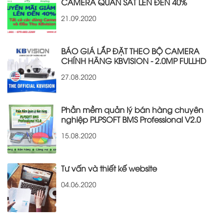
CAMERA QUAN SÁT LÊN ĐẾN 40%
21.09.2020
BÁO GIÁ LẮP ĐẶT THEO BỘ CAMERA
CHÍNH HÃNG KBVISION - 2.0MP FULLHD
27.08.2020
Phần mềm quản lý bán hàng chuyên
nghiệp PLPSOFT BMS Professional V2.0
15.08.2020
Tư vấn và thiết kế website
04.06.2020