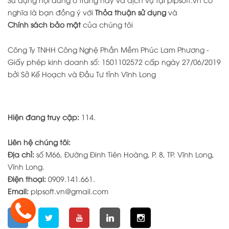
nghĩa là bạn đồng ý với
Thỏa thuận sử dụng
và
Chính sách bảo mật
của chúng tôi
Công Ty TNHH Công Nghệ Phần Mềm Phúc Lam Phương -
Giấy phép kinh doanh số: 1501102572 cấp ngày 27/06/2019
bởi Sở Kế Hoạch và Đầu Tư tỉnh Vĩnh Long
Hiện đang truy cập:
114.
Liên hệ chúng tôi:
Địa chỉ:
số M66, Đường Đinh Tiên Hoàng, P. 8, TP. Vĩnh Long,
Vĩnh Long.
Điện thoại:
0909.141.661.
Email:
plpsoft.vn@gmail.com