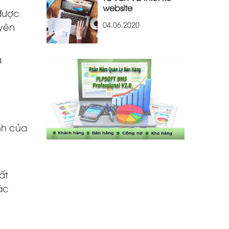
website
 được
04.06.2020
uyên
à
nh của
ất
ác