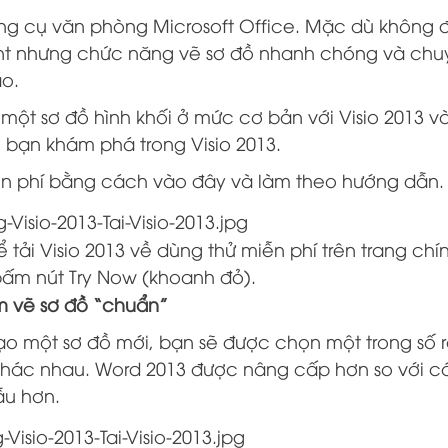
ông cụ văn phòng Microsoft Office. Mặc dù không
int nhưng chức năng vẽ sơ đồ nhanh chóng và ch
o.
một sơ đồ hình khối ở mức cơ bản với Visio 2013 v
 bạn khám phá trong Visio 2013.
iễn phí bằng cách vào đây và làm theo hướng dẫn.
 tải Visio 2013 về dùng thử miễn phí trên trang chí
bấm nút Try Now (khoanh đỏ).
m vẽ sơ đồ “chuẩn”
tạo một sơ đồ mới, bạn sẽ được chọn một trong số r
 khác nhau. Word 2013 được nâng cấp hơn so với c
ẫu hơn.