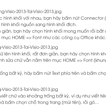
ác hình khối với nhau, bạn hãy bấm nút Connector 
 hình khối nguồn sang hình khối đích.
đơn giản, bạn hãy chọn hình khối mong muốn rồi bắt
n mục HOME => Font như các công cụ Office khác
ữ lên hình khối, rất đơn giản, bạn hãy chọn hình kh
nh sửa chữ vẫn nằm trên mục HOME => Font (khun
rống bất kỳ, hãy bấm nút Text phía trên và bấm ch
iết chữ vào khoảng trống bất kỳ, ví dụ như viết ti
và bấm chọn chỗ trong trang (mũi tên), rồi gõ…