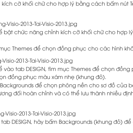
 kích cỡ khối chữ cho hợp lý bằng cách bấm nút T
hể bật chức năng chỉnh kích cỡ khối chữ cho hợp l
m mục Themes để chọn đồng phục cho các hình khố
thể vào tab DESIGN, tìm mục Themes để chọn đồng
 chọn đồng phục màu xám nhẹ (khung đỏ).
 Backgrounds để chọn phông nền cho sơ đồ của b
ơng đối hoàn chỉnh và có thể lưu thành nhiều địn
ng tab DESIGN, hãy bấm Backgrounds (khung đỏ) để