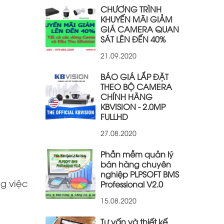
CHƯƠNG TRÌNH
KHUYẾN MÃI GIẢM
GIÁ CAMERA QUAN
SÁT LÊN ĐẾN 40%
21.09.2020
BÁO GIÁ LẮP ĐẶT
THEO BỘ CAMERA
CHÍNH HÃNG
KBVISION - 2.0MP
FULLHD
27.08.2020
Phần mềm quản lý
bán hàng chuyên
nghiệp PLPSOFT BMS
ng việc
Professional V2.0
15.08.2020
Tư vấn và thiết kế