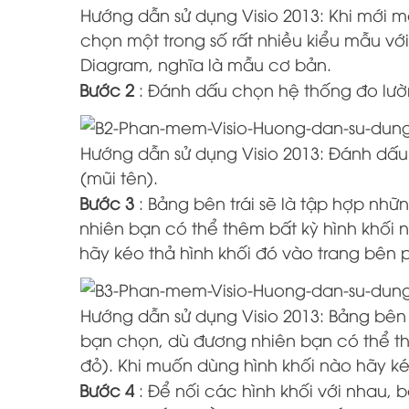
Hướng dẫn sử dụng Visio 2013: Khi mới m
chọn một trong số rất nhiều kiểu mẫu vớ
Diagram, nghĩa là mẫu cơ bản.
Bước 2
: Đánh dấu chọn hệ thống đo lườn
Hướng dẫn sử dụng Visio 2013: Đánh dấu 
(mũi tên).
Bước 3
: Bảng bên trái sẽ là tập hợp nh
nhiên bạn có thể thêm bất kỳ hình khối
hãy kéo thả hình khối đó vào trang bên p
Hướng dẫn sử dụng Visio 2013: Bảng bên 
bạn chọn, dù đương nhiên bạn có thể t
đỏ). Khi muốn dùng hình khối nào hãy ké
Bước 4
: Để nối các hình khối với nhau,