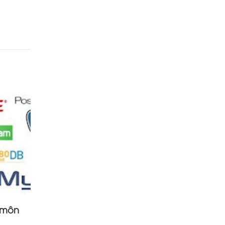
g môn