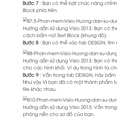
Bước 7
: Bạn có thể bật chức năng chỉnh
Block phía trên.
Hướng dẫn sử dụng Visio 2013: Bạn có t
cách bấm nút Text Block (khung đỏ).
Bước 8
: Bạn có thể vào tab DESIGN, tì
Hướng dẫn sử dụng Visio 2013: Bạn có 
cho các hình khối. Ví dụ trong hình ta
Bước 9
: Vẫn trong tab DESIGN, hãy bấm
Như vậy là bạn đã có một thành phẩm tư
file khác nhau.
Hướng dẫn sử dụng Visio 2013: Vẫn tro
phông nền cho sơ đồ của bạn.