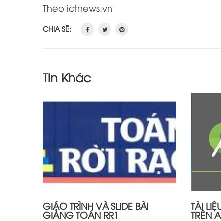
Theo ictnews.vn
CHIA SẼ:
Tin Khác
GIÁO TRÌNH VÀ SLIDE BÀI
TÀI LI
GIẢNG TOÁN RR1
TRÊN 