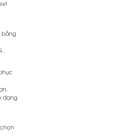
ext
ý bằng
i.
 phục
ạn.
h dạng
 chọn