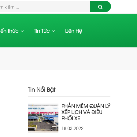
iến thức
Tin Tức
Liên Hệ
Tin Nổi Bật
PHẦN MỀM QUẢN LÝ
XẾP LỊCH VÀ ĐIỀU
PHỐI XE
18.03.2022