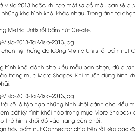
ở Visio 2013 hoặc khi tạo một sơ đồ mới, bạn sẽ đ
i những kho hình khối khác nhau. Trong ảnh ta chọn
g Metric Units rồi bấm nút Create.
chọn hệ thống đo lường Metric Units rồi bấm nút 
ững hình khối dành cho kiểu mẫu bạn chọn, dù đươ
 nào trong mục More Shapes. Khi muốn dùng hình k
hải.
trái sẽ là tập hợp những hình khối dành cho kiểu 
hêm bất kỳ hình khối nào trong mục More Shapes (
o thả hình khối đó vào trang bên phải.
 bạn hãy bấm nút Connector phía trên rồi kéo các 