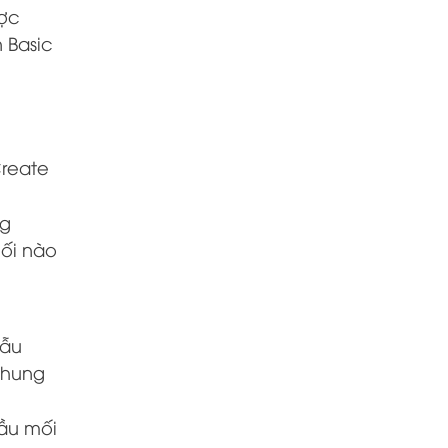
ược
 Basic
Create
ng
hối nào
mẫu
khung
đầu mối