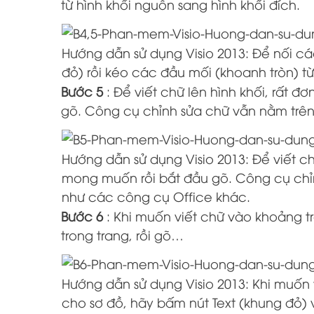
từ hình khối nguồn sang hình khối đích.
Hướng dẫn sử dụng Visio 2013: Để nối c
đỏ) rồi kéo các đầu mối (khoanh tròn) từ
Bước 5
: Để viết chữ lên hình khối, rất 
gõ. Công cụ chỉnh sửa chữ vẫn nằm trê
Hướng dẫn sử dụng Visio 2013: Để viết ch
mong muốn rồi bắt đầu gõ. Công cụ chỉ
như các công cụ Office khác.
Bước 6
: Khi muốn viết chữ vào khoảng t
trong trang, rồi gõ…
Hướng dẫn sử dụng Visio 2013: Khi muốn v
cho sơ đồ, hãy bấm nút Text (khung đỏ) 