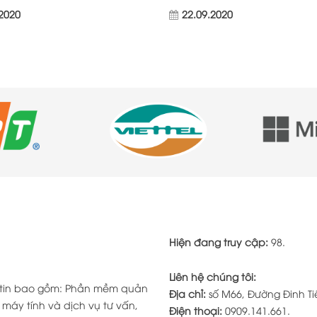
.2020
22.09.2020
Hiện đang truy cập:
98.
Liên hệ chúng tôi:
g tin bao gồm: Phần mềm quản
Địa chỉ:
số M66, Đường Đinh Tiê
 máy tính và dịch vụ tư vấn,
Điện thoại:
0909.141.661.