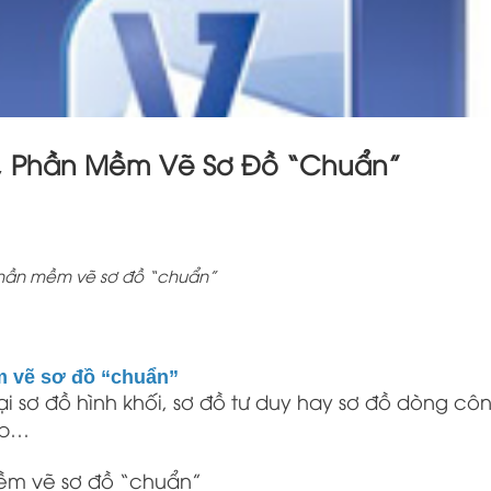
3, Phần Mềm Vẽ Sơ Đồ “chuẩn”
phần mềm vẽ sơ đồ “chuẩn”
m vẽ sơ đồ “chuẩn”
oại sơ đồ hình khối, sơ đồ tư duy hay sơ đồ dòng cô
ệp…