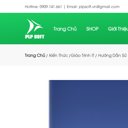
Hotline:
0909.141.661 |
Email:
plpsoft.vn@gmail.com
Trang Chủ
SHOP
Giới Thi
Trang Chủ
Kiến Thức
Giáo Trình IT
Hướng Dẫn Sử 