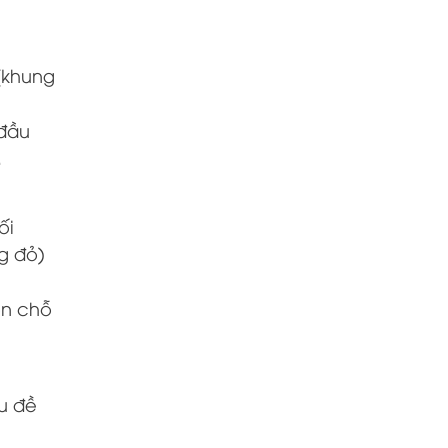
(khung
 đầu
.
ối
g đỏ)
ọn chỗ
êu đề