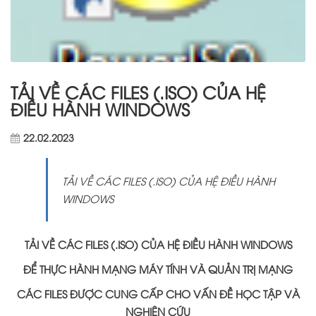
TẢI VỀ CÁC FILES (.ISO) CỦA HỆ
ĐIỀU HÀNH WINDOWS
22.02.2023
TẢI VỀ CÁC FILES (.ISO) CỦA HỆ ĐIỀU HÀNH
WINDOWS
TẢI VỀ CÁC FILES (.ISO) CỦA HỆ ĐIỀU HÀNH WINDOWS
ĐỂ THỰC HÀNH MẠNG MÁY TÍNH VÀ QUẢN TRỊ MẠNG
CÁC FILES ĐƯỢC CUNG CẤP CHO VẤN ĐỀ HỌC TẬP VÀ
NGHIÊN CỨU