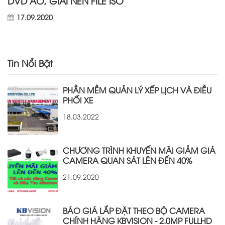
DVD ẢO, GIẢI NÉN FILE ISO
17.09.2020
Tin Nổi Bật
PHẦN MỀM QUẢN LÝ XẾP LỊCH VÀ ĐIỀU
PHỐI XE
18.03.2022
CHƯƠNG TRÌNH KHUYẾN MÃI GIẢM GIÁ
CAMERA QUAN SÁT LÊN ĐẾN 40%
21.09.2020
BÁO GIÁ LẮP ĐẶT THEO BỘ CAMERA
CHÍNH HÃNG KBVISION - 2.0MP FULLHD