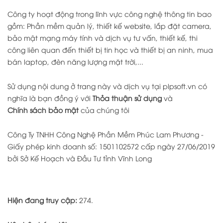
Công ty hoạt động trong lĩnh vực công nghệ thông tin bao
gồm: Phần mềm quản lý, thiết kế website, lắp đặt camera,
bảo mật mạng máy tính và dịch vụ tư vấn, thiết kế, thi
công liên quan đến thiết bị tin học và thiết bị an ninh, mua
bán laptop, đèn năng lượng mặt trời,...
Sử dụng nội dung ở trang này và dịch vụ tại plpsoft.vn có
nghĩa là bạn đồng ý với
Thỏa thuận sử dụng
và
Chính sách bảo mật
của chúng tôi
Công Ty TNHH Công Nghệ Phần Mềm Phúc Lam Phương -
Giấy phép kinh doanh số: 1501102572 cấp ngày 27/06/2019
bởi Sở Kế Hoạch và Đầu Tư tỉnh Vĩnh Long
Hiện đang truy cập:
274.