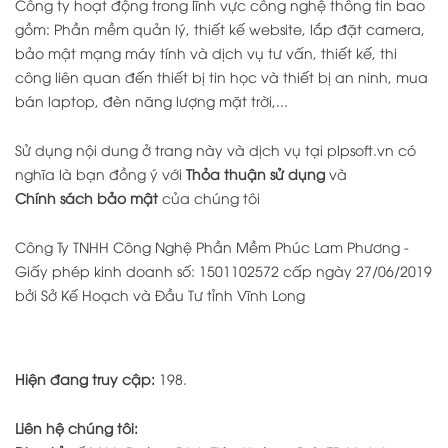
Công ty hoạt động trong lĩnh vực công nghệ thông tin bao
gồm: Phần mềm quản lý, thiết kế website, lắp đặt camera,
bảo mật mạng máy tính và dịch vụ tư vấn, thiết kế, thi
công liên quan đến thiết bị tin học và thiết bị an ninh, mua
bán laptop, đèn năng lượng mặt trời,...
Sử dụng nội dung ở trang này và dịch vụ tại plpsoft.vn có
nghĩa là bạn đồng ý với
Thỏa thuận sử dụng
và
Chính sách bảo mật
của chúng tôi
Công Ty TNHH Công Nghệ Phần Mềm Phúc Lam Phương -
Giấy phép kinh doanh số: 1501102572 cấp ngày 27/06/2019
bởi Sở Kế Hoạch và Đầu Tư tỉnh Vĩnh Long
Hiện đang truy cập:
198.
Liên hệ chúng tôi: