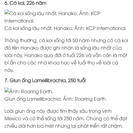
6. Cá koi, 226 năm
Cà koi sống lâu nhất, Hanako. Ảnh: KCP International.
Thông thường, cá koi sống tới 50 năm nhưng cô cá koi
đỏ tên Hanako được ghi nhận là sống lâu nhất của
loài này. Hanako qua đời ở tuổi 226 và vẫn còn là một
bí ẩn cho các nhà khoa học về tuổi thọ về loài cá
này.
7. Giun ống Lamellibrachia, 250 tuổi
Giun ống Lamellibrachia. Ảnh: Roaring Earth.
Loài giun ống này được tìm thấy sâu trong vịnh
Mexico và có thể sống tới 250 năm. Chúng có thể đạt
chiều dài hơn ba mét nhưng lại phát triển rất chậm.