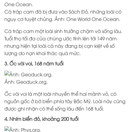
Cá tráp cam đã bị đưa vào Sách Đỏ, những loài có
nguy cơ tuyệt chủng. Ảnh: One World One Ocean.
Cá tráp cam một loài sinh trưởng chậm và sống lâu.
Tuổi thọ tối đa của chúng ước tính lên tới 149 năm
nhưng hiện tại loài cá này đang bị cạn kiệt về số
lượng do nạn khai thác quá mức.
3. Ốc vòi voi, 168 năm tuổi
Ảnh: Geoduck.org.
Ốc vòi voi là một loài nhuyễn thể hai mảnh vỏ, có
nguồn gốc ở bờ biển phía tây Bắc Mỹ. Loài này cũng
được ghi nhận có thể sống lâu đến 168 tuổi.
4. Nhím biển đỏ, khoảng 200 tuổi