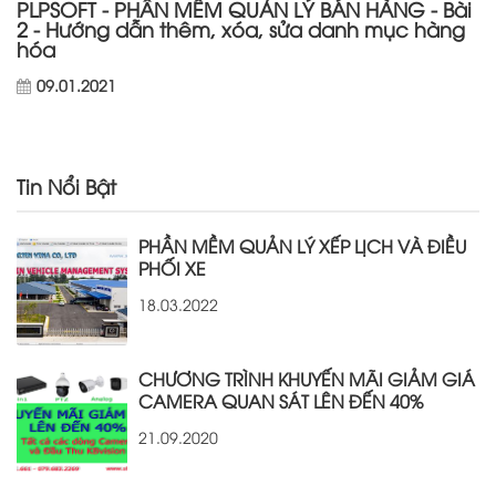
PLPSOFT - PHẦN MỀM QUẢN LÝ BÁN HÀNG - Bài
2 - Hướng dẫn thêm, xóa, sửa danh mục hàng
hóa
09.01.2021
Tin Nổi Bật
PHẦN MỀM QUẢN LÝ XẾP LỊCH VÀ ĐIỀU
PHỐI XE
18.03.2022
CHƯƠNG TRÌNH KHUYẾN MÃI GIẢM GIÁ
CAMERA QUAN SÁT LÊN ĐẾN 40%
21.09.2020