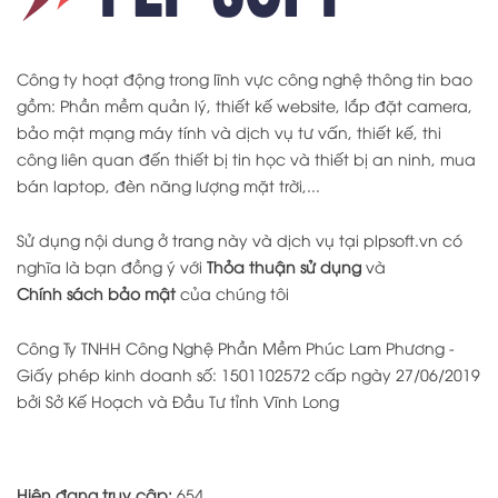
Công ty hoạt động trong lĩnh vực công nghệ thông tin bao
gồm: Phần mềm quản lý, thiết kế website, lắp đặt camera,
bảo mật mạng máy tính và dịch vụ tư vấn, thiết kế, thi
công liên quan đến thiết bị tin học và thiết bị an ninh, mua
bán laptop, đèn năng lượng mặt trời,...
Sử dụng nội dung ở trang này và dịch vụ tại plpsoft.vn có
nghĩa là bạn đồng ý với
Thỏa thuận sử dụng
và
Chính sách bảo mật
của chúng tôi
Công Ty TNHH Công Nghệ Phần Mềm Phúc Lam Phương -
Giấy phép kinh doanh số: 1501102572 cấp ngày 27/06/2019
bởi Sở Kế Hoạch và Đầu Tư tỉnh Vĩnh Long
Hiện đang truy cập:
654.