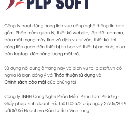
Công ty hoạt động trong lĩnh vực công nghệ thông tin bao
gồm: Phần mềm quản lý, thiết kế website, lắp đặt camera,
bảo mật mạng máy tính và dịch vụ tư vấn, thiết kế, thi
công liên quan đến thiết bị tin học và thiết bị an ninh, mua
bán laptop, đèn năng lượng mặt trời,...
Sử dụng nội dung ở trang này và dịch vụ tại plpsoft.vn có
nghĩa là bạn đồng ý với
Thỏa thuận sử dụng
và
Chính sách bảo mật
của chúng tôi
Công Ty TNHH Công Nghệ Phần Mềm Phúc Lam Phương -
Giấy phép kinh doanh số: 1501102572 cấp ngày 27/06/2019
bởi Sở Kế Hoạch và Đầu Tư tỉnh Vĩnh Long