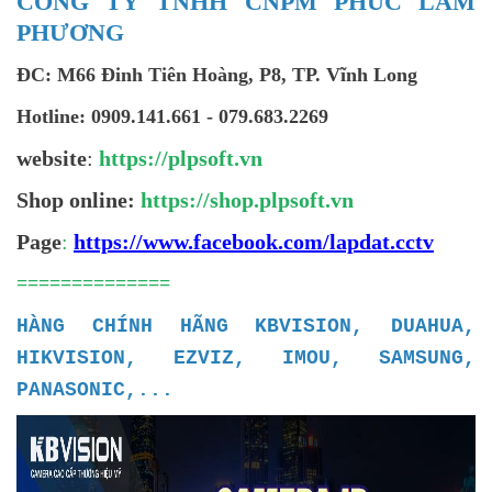
CÔNG TY TNHH CNPM PHÚC LAM
PHƯƠNG
ĐC: M66 Đinh Tiên Hoàng, P8, TP. Vĩnh Long
Hotline: 0909.141.661 - 079.683.2269
website
:
https://plpsoft.vn
Shop online:
https://shop.plpsoft.vn
Page
:
https://www.facebook.com/lapdat.cctv
==============
HÀNG CHÍNH HÃNG KBVISION, DUAHUA,
HIKVISION, EZVIZ, IMOU, SAMSUNG,
PANASONIC,...