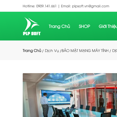
Hotline:
0909.141.661 |
Email:
plpsoft.vn@gmail.com
Trang Chủ
SHOP
Giới Thi
Trang Chủ
Dịch Vụ
BẢO MẬT MẠNG MÁY TÍNH
DỊ