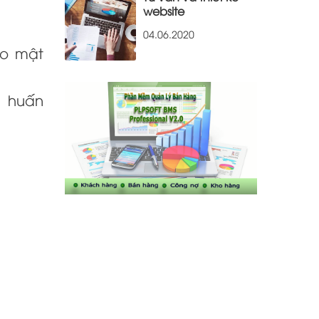
website
04.06.2020
ảo mật
i huấn