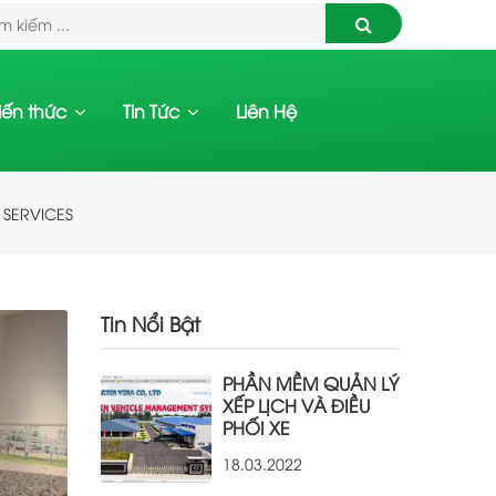
iến thức
Tin Tức
Liên Hệ
 SERVICES
Tin Nổi Bật
PHẦN MỀM QUẢN LÝ
XẾP LỊCH VÀ ĐIỀU
PHỐI XE
18.03.2022