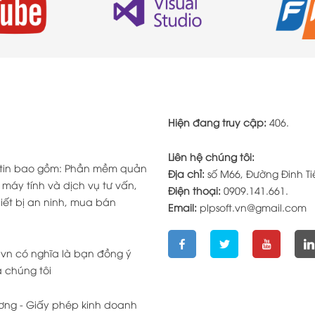
Hiện đang truy cập:
406.
Liên hệ chúng tôi:
g tin bao gồm: Phần mềm quản
Địa chỉ:
số M66, Đường Đinh Tiê
 máy tính và dịch vụ tư vấn,
Điện thoại:
0909.141.661.
thiết bị an ninh, mua bán
Email:
plpsoft.vn@gmail.com
t.vn có nghĩa là bạn đồng ý
 chúng tôi
ng - Giấy phép kinh doanh