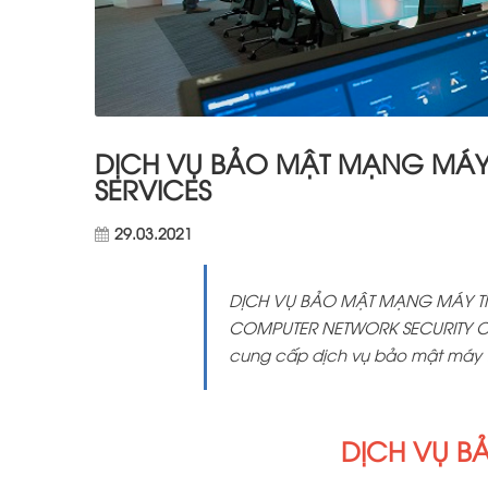
DỊCH VỤ BẢO MẬT MẠNG MÁY 
SERVICES
29.03.2021
DỊCH VỤ BẢO MẬT MẠNG MÁY TÍN
COMPUTER NETWORK SECURITY CE
cung cấp dịch vụ bảo mật máy t
DỊCH VỤ B