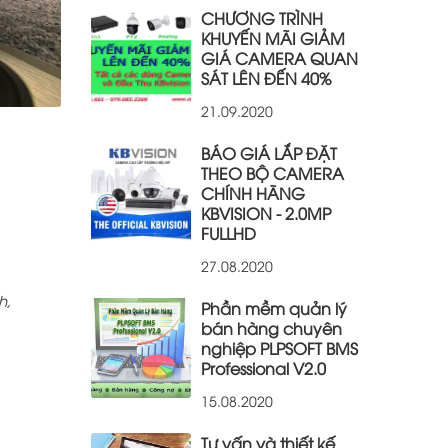
CHƯƠNG TRÌNH
KHUYẾN MÃI GIẢM
GIÁ CAMERA QUAN
SÁT LÊN ĐẾN 40%
21.09.2020
BÁO GIÁ LẮP ĐẶT
THEO BỘ CAMERA
CHÍNH HÃNG
KBVISION - 2.0MP
FULLHD
27.08.2020
h,
Phần mềm quản lý
bán hàng chuyên
nghiệp PLPSOFT BMS
Professional V2.0
15.08.2020
Tư vấn và thiết kế