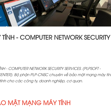
TÍNH - COMPUTER NETWORK SECURITY
H - COMPUTER NETWORK SECURITY SERVICES. (PLPSOFT -
NTER). Bộ phận PLP-CNSC chuyên về bảo mật mạng máy tín
ính cho các công ty, doanh nghiệp, cơ quan.
ẢO MẬT MẠNG MÁY TÍNH