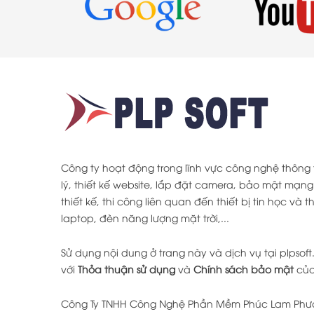
Công ty hoạt động trong lĩnh vực công nghệ thôn
lý, thiết kế website, lắp đặt camera, bảo mật mạng
thiết kế, thi công liên quan đến thiết bị tin học và 
laptop, đèn năng lượng mặt trời,...
Sử dụng nội dung ở trang này và dịch vụ tại plpsof
với
Thỏa thuận sử dụng
và
Chính sách bảo mật
của
Công Ty TNHH Công Nghệ Phần Mềm Phúc Lam Phươ