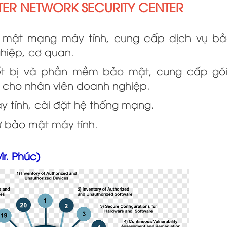
TER NETWORK SECURITY CENTER
mật mạng máy tính, cung cấp dịch vụ b
hiệp, cơ quan.
ết bị và phần mềm bảo mật, cung cấp gó
 cho nhân viên doanh nghiệp.
 tính, cài đặt hệ thống mạng.
ự bảo mật máy tính.
Mr. Phúc)