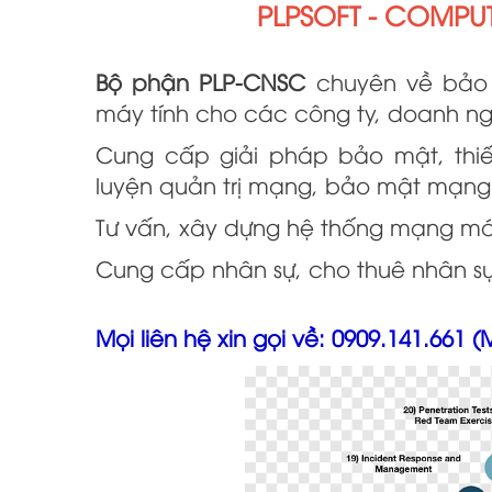
PLPSOFT - COMPU
Bộ phận PLP-CNSC
chuyên về bảo 
máy tính cho các công ty, doanh ng
Cung cấp giải pháp bảo mật, thi
luyện quản trị mạng, bảo mật mạng
Tư vấn, xây dựng hệ thống mạng máy
Cung cấp nhân sự, cho thuê nhân s
Mọi liên hệ xin gọi về: 0909.141.661 (