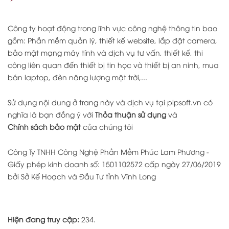
Công ty hoạt động trong lĩnh vực công nghệ thông tin bao
gồm: Phần mềm quản lý, thiết kế website, lắp đặt camera,
bảo mật mạng máy tính và dịch vụ tư vấn, thiết kế, thi
công liên quan đến thiết bị tin học và thiết bị an ninh, mua
bán laptop, đèn năng lượng mặt trời,...
Sử dụng nội dung ở trang này và dịch vụ tại plpsoft.vn có
nghĩa là bạn đồng ý với
Thỏa thuận sử dụng
và
Chính sách bảo mật
của chúng tôi
Công Ty TNHH Công Nghệ Phần Mềm Phúc Lam Phương -
Giấy phép kinh doanh số: 1501102572 cấp ngày 27/06/2019
bởi Sở Kế Hoạch và Đầu Tư tỉnh Vĩnh Long
Hiện đang truy cập:
234.