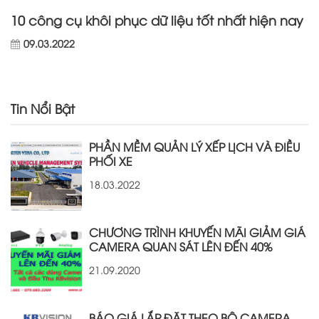
10 công cụ khôi phục dữ liệu tốt nhất hiện nay
09.03.2022
Tin Nổi Bật
PHẦN MỀM QUẢN LÝ XẾP LỊCH VÀ ĐIỀU
PHỐI XE
18.03.2022
CHƯƠNG TRÌNH KHUYẾN MÃI GIẢM GIÁ
CAMERA QUAN SÁT LÊN ĐẾN 40%
21.09.2020
BÁO GIÁ LẮP ĐẶT THEO BỘ CAMERA