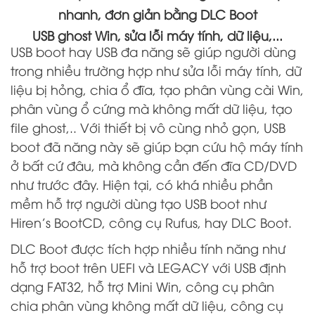
nhanh, đơn giản bằng DLC Boot
USB ghost Win, sửa lỗi máy tính, dữ liệu,...
USB boot hay USB đa năng sẽ giúp người dùng
trong nhiều trường hợp như sửa lỗi máy tính, dữ
liệu bị hỏng, chia ổ đĩa, tạo phân vùng cài Win,
phân vùng ổ cứng mà không mất dữ liệu, tạo
file ghost
,.. Với thiết bị vô cùng nhỏ gọn, USB
boot đã năng này sẽ giúp bạn cứu hộ máy tính
ở bất cứ đâu, mà không cần đến đĩa CD/DVD
như trước đây. Hiện tại, có khá nhiều phần
mềm hỗ trợ người dùng tạo USB boot như
Hiren's BootCD, công cụ Rufus, hay DLC Boot.
DLC Boot được tích hợp nhiều tính năng như
hỗ trợ boot trên UEFI và LEGACY với USB định
dạng FAT32, hỗ trợ Mini Win, công cụ phân
chia phân vùng không mất dữ liệu, công cụ