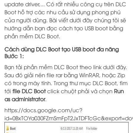
update driver,... Có rất nhiều công cụ trên DLC
Boot hỗ trợ các nhu cầu sử dụng phong phú
của người dùng. Bài viết dưới đây chúng tôi sẽ
hướng dẫn bạn đọc cách tạo USB boot bằng
phần mềm DLC Boot.
Cách dùng DLC Boot tạo USB boot đa năng
Bước 1:
Bạn tải phần mềm DLC Boot theo link dưới đây.
Sau đó giải nén file rar bằng WinRAR, hoặc Zip
có trong máy tính. Trong thư mục DLC Boot, tìm
tới
file DLC Boot
click chuột phải và chọn
Run
as administrator
.
https://docs.google.com/uc?
id=0BxTOYa030FZmSmFpT2JxTDFTcGc&export=do