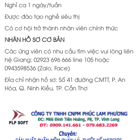
Nghỉ ca 1 ngày/tuần
Được đào tạo nghề siêu thị
Có cơ hội trở thành nhân viên chính thức
NHÂN HỒ SƠ CƠ BẢN
Các ứng viên có nhu cầu tìm việc vui lòng liên
hệ Giang: 02923 696 666 line 105 hoặc
0943598536 (Zalo, Face)
Đỉa chỉ nhận hồ sơ: Số 41 đường CMTT, P. An
Hòa, Q. Ninh Kiều, TP. Cần Thơ