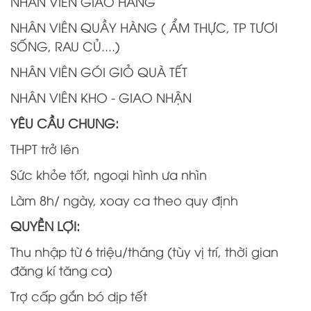
NHÂN VIÊN GIAO HÀNG
NHÂN VIÊN QUẦY HÀNG ( ẨM THỰC, TP TƯƠI
SỐNG, RAU CỦ....)
NHÂN VIÊN GÓI GIỎ QUÀ TẾT
NHÂN VIÊN KHO - GIAO NHẬN
YÊU CẦU CHUNG:
THPT trở lên
Sức khỏe tốt, ngoại hình ưa nhìn
Làm 8h/ ngày, xoay ca theo quy định
QUYỀN LỢI:
Thu nhập từ 6 triệu/tháng (tùy vị trí, thời gian
đăng kí tăng ca)
Trợ cấp gắn bó dịp tết