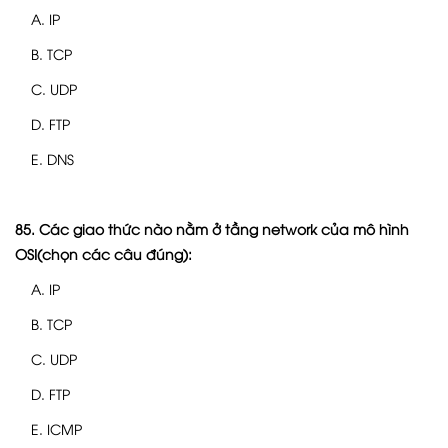
A. IP
B. TCP
C. UDP
D. FTP
E. DNS
85. Các giao thức nào nằm ở tầng network của mô hình
OSI(chọn các câu đúng):
A. IP
B. TCP
C. UDP
D. FTP
E. ICMP