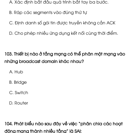
A. Xác định bắt đầu quá trình bắt tay ba bước.
B. Ráp các segments vào đúng thứ tự
C. Định danh số gói tin được truyền không cần ACK
D. Cho phép nhiều ứng dụng kết nối cùng thời điểm.
103. Thiết bị nào ở tầng mạng có thể phân một mạng vào
những broadcast domain khác nhau?
A. Hub
B. Bridge
C. Switch
D. Router
104. Phát biểu nào sau đây về việc “phân chia các hoạt
động mạng thành nhiều tầng” là SAI: