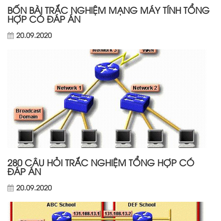
BỐN BÀI TRẮC NGHIỆM MẠNG MÁY TÍNH TỔNG
HỢP CÓ ĐÁP ÁN
20.09.2020
280 CÂU HỎI TRẮC NGHIỆM TỔNG HỢP CÓ
ĐÁP ÁN
20.09.2020