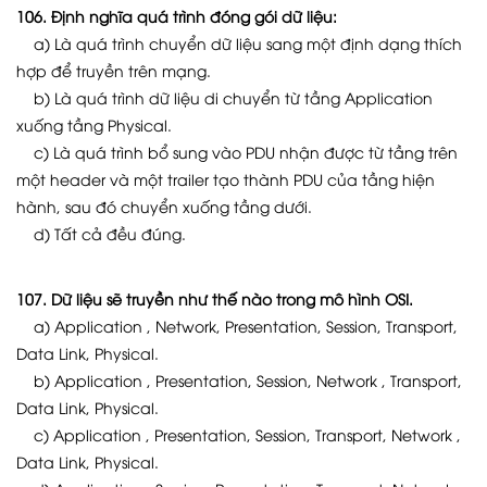
106. Định nghĩa quá trình đóng gói dữ liệu:
a) Là quá trình chuyển dữ liệu sang một định dạng thích
hợp để truyền trên mạng.
b) Là quá trình dữ liệu di chuyển từ tầng Application
xuống tầng Physical.
c) Là quá trình bổ sung vào PDU nhận được từ tầng trên
một header và một trailer tạo thành PDU của tầng hiện
hành, sau đó chuyển xuống tầng dưới.
d) Tất cả đều đúng.
107. Dữ liệu sẽ truyền như thế nào trong mô hình OSI.
a) Application , Network, Presentation, Session, Transport,
Data Link, Physical.
b) Application , Presentation, Session, Network , Transport,
Data Link, Physical.
c) Application , Presentation, Session, Transport, Network ,
Data Link, Physical.