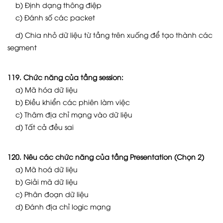
b) Định dạng thông điệp
c) Đánh số các packet
d) Chia nhỏ dữ liệu từ tầng trên xuống để tạo thành các
segment
119. Chức năng của tầng session:
a) Mã hóa dữ liệu
b) Điều khiển các phiên làm việc
c) Thâm địa chỉ mạng vào dữ liệu
d) Tất cả đều sai
120. Nêu các chức năng của tầng Presentation (Chọn 2)
a) Mã hoá dữ liệu
b) Giải mã dữ liệu
c) Phân đoạn dữ liệu
d) Đánh địa chỉ logic mạng