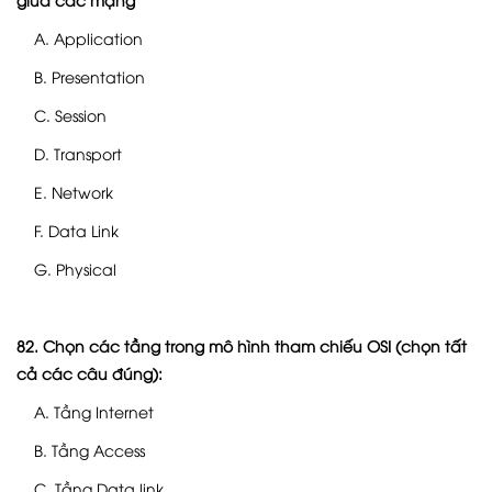
A. Application
B. Presentation
C. Session
D. Transport
E. Network
F. Data Link
G. Physical
82. Chọn các tầng trong mô hình tham chiếu OSI (chọn tất
cả các câu đúng):
A. Tầng Internet
B. Tầng Access
C. Tầng Data link