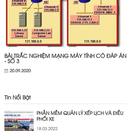
BÀI TRẮC NGHIỆM MẠNG MÁY TÍNH CÓ ĐÁP ÁN
- SỐ 3
20.09.2020
Tin Nổi Bật
PHẦN MỀM QUẢN LÝ XẾP LỊCH VÀ ĐIỀU
PHỐI XE
18.03.2022