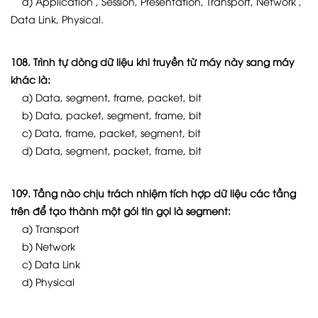
d) Application , Session, Presentation, Transport, Network ,
Data Link, Physical.
108. Trình tự dòng dữ liệu khi truyền từ máy này sang máy
khác là:
a) Data, segment, frame, packet, bit
b) Data, packet, segment, frame, bit
c) Data, frame, packet, segment, bit
d) Data, segment, packet, frame, bit
109. Tầng nào chịu trách nhiệm tích hợp dữ liệu các tầng
trên để tạo thành một gói tin gọi là segment:
a) Transport
b) Network
c) Data Link
d) Physical