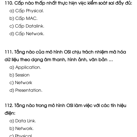
110. Cấp nào thấp nhất thực hiện việc kiểm soát sai đầy đủ:
a) Cấp Physical.
b) Cấp MAC.
c) Cấp Datalink.
d) Cấp Network.
111. Tầng nào của mô hình OSI chịu trách nhiệm mã hóa
dữ liệu theo dạng âm thanh, hình ảnh, văn bản …
a) Application.
b) Session
c) Network
d) Presentation.
112. Tầng nào trong mô hình OSI làm việc với các tín hiệu
điện:
a) Data Link.
b) Network.
c) Physical.